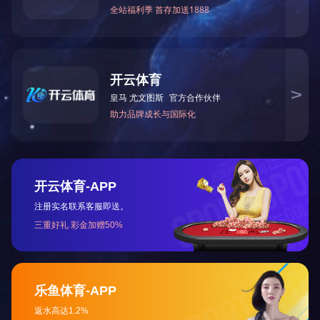
国）
联系人：汪小姐
手 机：13794870428
电 话：0769-81317558
传 真：0769-88328385
Q Q：1225620590
网 址：jacketstock.com
E_mail：alicewang@jacketstock.com
地 址：广东省东莞市万江区葡萄庄园