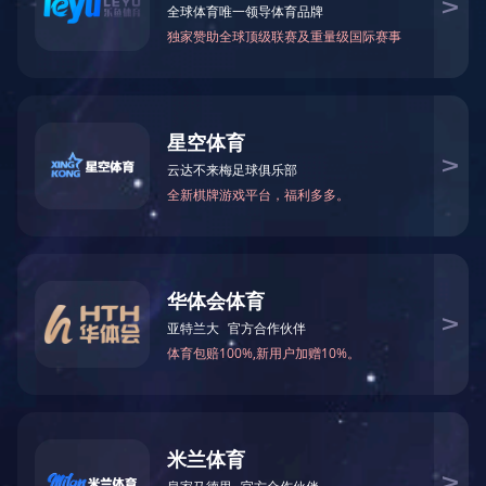
当前位置：
米兰体育·公司网站登录入口
>
产品中心
>
米兰体育·公
产品分类
米兰体育·公司网站
米兰体育·公司网站登录
入口-米兰（中国）
五金衣架