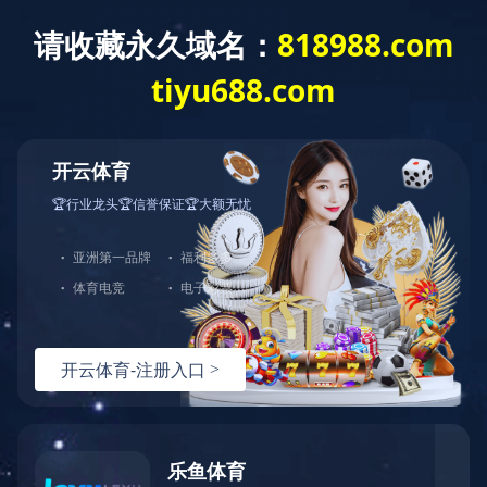
米兰体育·公司网站登录入口
您好，欢迎访问米兰体育·公司网站登录入口-米兰（中国） ！
网站米兰体育·公
关于我们
产品展示
司网站登录入口