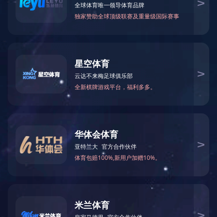
当前位置：
米兰体育·公司网站登录入口
>
产品中心
>
纸浆衣架
>
产品分类
纸浆衣架
米兰体育·公司网站登录
入口-米兰（中国）
五金衣架