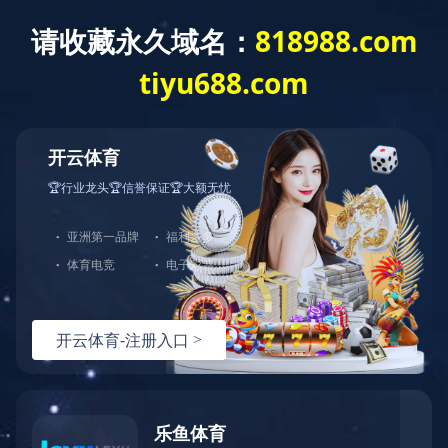
米兰体育·公司网站登录入口
您好，欢迎访问米兰体育·公司网站登录入口-米兰（中国） ！
网站米兰体育·公
关于我们
产品展示
司网站登录入口