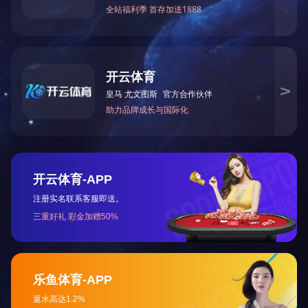
国）
联系人：汪小姐
手 机：13794870428
电 话：0769-81317558
传 真：0769-88328385
铝管衣架 C011-4413
Q Q：1225620590
网 址：jacketstock.com
E_mail：alicewang@jacketstock.com
地 址：广东省东莞市万江区葡萄庄园
植绒米兰体育·公司网站登录入口
（中国） A079-3935F