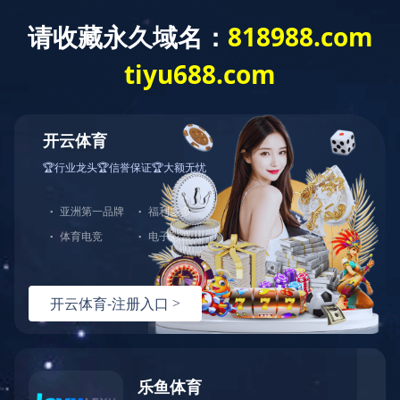
米兰体育·公司网站登录入口
您好，欢迎访问米兰体育·公司网站登录入口-米兰（中国） ！
网站米兰体育·公
关于我们
产品展示
司网站登录入口