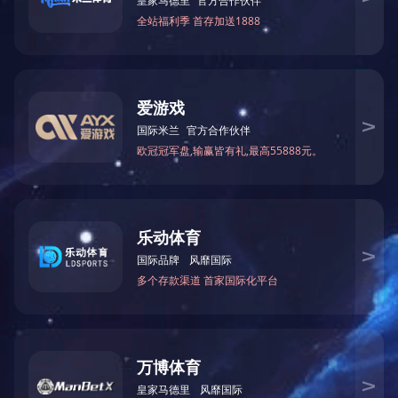
亚克力衣架
塑胶衣架
纸浆衣架
植绒衣架
HA126 胡桃木饰品架
包布衣架
展示架
模特
配件
钩
米兰体育·公司网
站登录入口-米兰
HA102 项链架
（中国）
米兰体育·公司网站登录入口-米兰（中