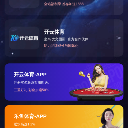
国）
联系人：汪小姐
手 机：13794870428
电 话：0769-81317558
传 真：0769-88328385
Q Q：1225620590
网 址：jacketstock.com
E_mail：alicewang@jacketstock.com
地 址：广东省东莞市万江区葡萄庄园