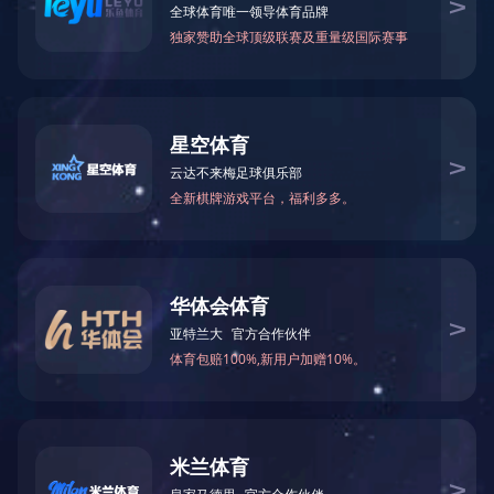
当前位置：
米兰体育·公司网站登录入口
>
产品中心
>
展示架
>
产品分类
展示架
米兰体育·公司网站登录
入口-米兰（中国）
五金衣架