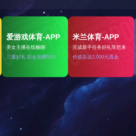
com
发布时间：2021-12-16 11:05:21
浏览次数：