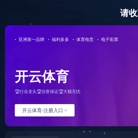
米兰体育·公司网站登录入口
您好，欢迎访问米兰体育·公司网站登录入口-米兰（中国） 
网站米兰体育·公
关于我们
产品展
司网站登录入口