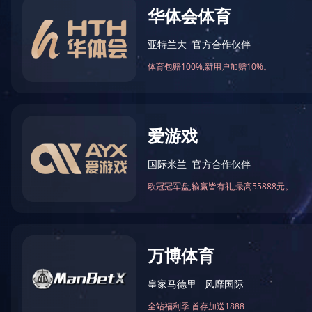
当前位置：
米兰体育·公司网站登录入口
>
产品中心
>
展
产品分类
展示架
米兰体育·公司网站登录
入口-米兰（中国）
五金衣架