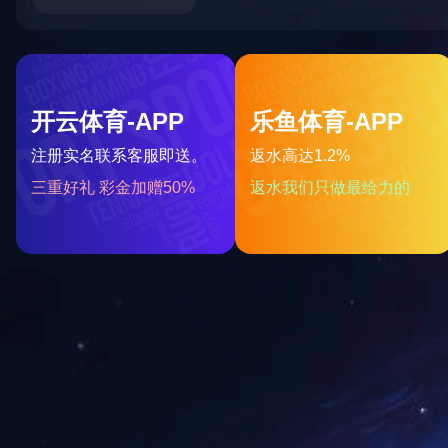
亚克力衣架
塑胶衣架
纸浆衣架
植绒衣架
来源：//jacketstock.
包布衣架
展示架
模特
配件
钩
米兰体育·公司网
站登录入口-米兰
（中国）
米兰体育·公司网站登录入口-米兰（中