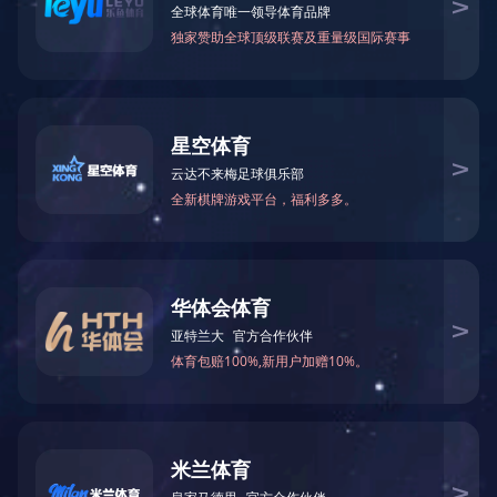
当前位置：
米兰体育·公司网站登录入口
>
产品中心
>
展示架
>
产品分类
展示架
米兰体育·公司网站登录
入口-米兰（中国）
五金衣架