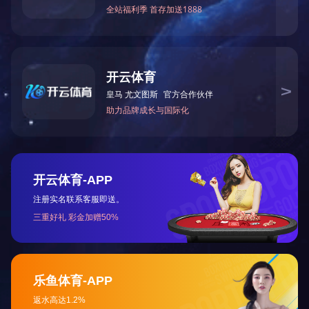
国）
联系人：汪小姐
手 机：13794870428
电 话：0769-81317558
传 真：0769-88328385
Q Q：1225620590
网 址：jacketstock.com
E_mail：alicewang@jacketstock.com
地 址：广东省东莞市万江区葡萄庄园