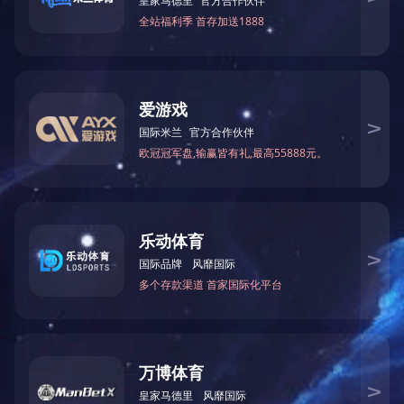
亚克力衣架
塑胶衣架
纸浆衣架
植绒衣架
来源：//jacketstock.com
发布时间：
包布衣架
展示架
模特
配件
钩
米兰体育·公司网
站登录入口-米兰
（中国）
米兰体育·公司网站登录入口-米兰（中