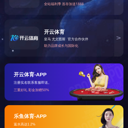
国）
联系人：汪小姐
手 机：13794870428
电 话：0769-81317558
传 真：0769-88328385
Q Q：1225620590
网 址：jacketstock.com
E_mail：alicewang@jacketstock.com
地 址：广东省东莞市万江区葡萄庄园
上一个产品：
帽子厨窗展示架 